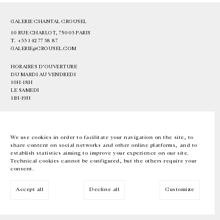
GALERIE CHANTAL CROUSEL
10 RUE CHARLOT, 75003 PARIS
T.
+33 1 42 77 38 87
GALERIE@CROUSEL.COM
HORAIRES D'OUVERTURE
DU MARDI AU VENDREDI
10H-18H
LE SAMEDI
11H-19H
LES ESPACES DE LA GALERIE SERONT FERMÉS À PARTIR DU 23 JUILLET
JUSQU'AU 4 SEPTEMBRE INCLUS
We use cookies in order to facilitate your navigation on the site, to
share content on social networks and other online platforms, and to
Facebook
Instagram
EN
FR
中文
establish statistics aiming to improve your experience on our site.
Technical cookies cannot be configured, but the others require your
consent.
Inscrivez-vous à notre newsletter
Accept all
Decline all
Customize
© Galerie Chantal Crousel 2026
Mentions légales
Cookies