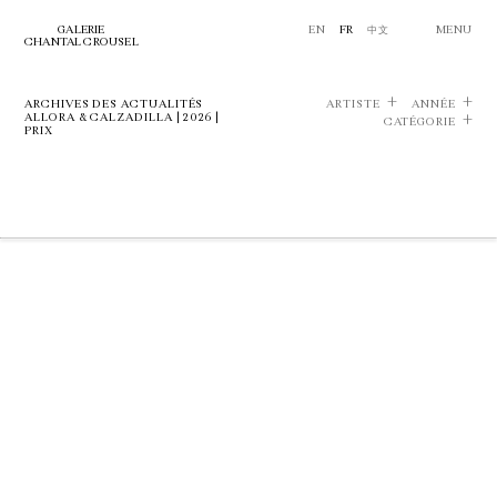
GALERIE
EN
FR
中文
MENU
CHANTAL CROUSEL
ARCHIVES DES ACTUALITÉS
ARTISTE
ANNÉE
ALLORA & CALZADILLA | 2026 |
CATÉGORIE
PRIX