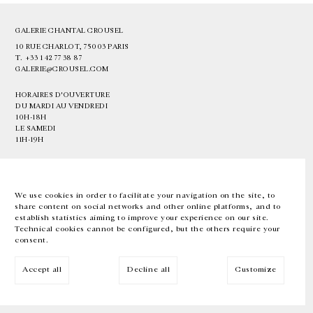
GALERIE CHANTAL CROUSEL
10 RUE CHARLOT, 75003 PARIS
T.
+33 1 42 77 38 87
GALERIE@CROUSEL.COM
HORAIRES D'OUVERTURE
DU MARDI AU VENDREDI
10H-18H
LE SAMEDI
11H-19H
LES ESPACES DE LA GALERIE SERONT FERMÉS À PARTIR DU 23 JUILLET
JUSQU'AU 4 SEPTEMBRE INCLUS
We use cookies in order to facilitate your navigation on the site, to
share content on social networks and other online platforms, and to
Facebook
Instagram
EN
FR
中文
establish statistics aiming to improve your experience on our site.
Technical cookies cannot be configured, but the others require your
consent.
Inscrivez-vous à notre newsletter
Accept all
Decline all
Customize
© Galerie Chantal Crousel 2026
Mentions légales
Cookies