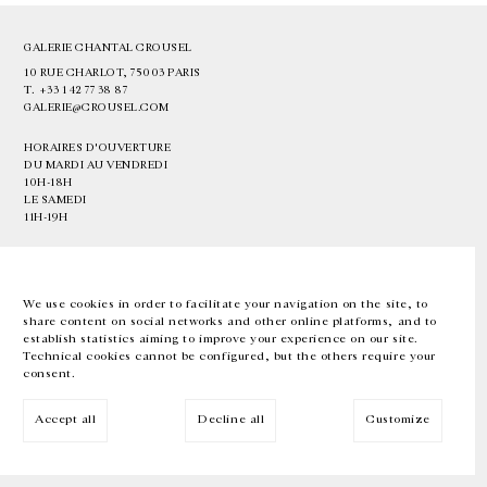
GALERIE CHANTAL CROUSEL
10 RUE CHARLOT, 75003 PARIS
T.
+33 1 42 77 38 87
GALERIE@CROUSEL.COM
HORAIRES D'OUVERTURE
DU MARDI AU VENDREDI
10H-18H
LE SAMEDI
11H-19H
LES ESPACES DE LA GALERIE SERONT FERMÉS À PARTIR DU 23 JUILLET
JUSQU'AU 4 SEPTEMBRE INCLUS
We use cookies in order to facilitate your navigation on the site, to
share content on social networks and other online platforms, and to
Facebook
Instagram
EN
FR
中文
establish statistics aiming to improve your experience on our site.
Technical cookies cannot be configured, but the others require your
consent.
Inscrivez-vous à notre newsletter
Accept all
Decline all
Customize
© Galerie Chantal Crousel 2026
Mentions légales
Cookies