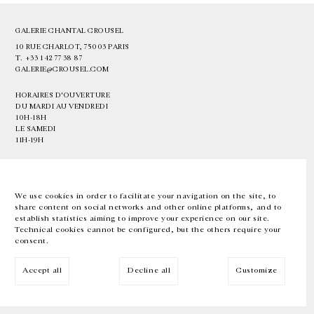
GALERIE CHANTAL CROUSEL
10 RUE CHARLOT, 75003 PARIS
T.
+33 1 42 77 38 87
GALERIE@CROUSEL.COM
HORAIRES D'OUVERTURE
DU MARDI AU VENDREDI
10H-18H
LE SAMEDI
11H-19H
LES ESPACES DE LA GALERIE SERONT FERMÉS À PARTIR DU 23 JUILLET
JUSQU'AU 4 SEPTEMBRE INCLUS
We use cookies in order to facilitate your navigation on the site, to
share content on social networks and other online platforms, and to
Facebook
Instagram
EN
FR
中文
establish statistics aiming to improve your experience on our site.
Technical cookies cannot be configured, but the others require your
consent.
Inscrivez-vous à notre newsletter
Accept all
Decline all
Customize
© Galerie Chantal Crousel 2026
Mentions légales
Cookies