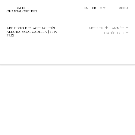
GALERIE
EN
FR
中文
MENU
CHANTAL CROUSEL
ARCHIVES DES ACTUALITÉS
ARTISTE
ANNÉE
ALLORA & CALZADILLA | 2019 |
CATÉGORIE
PRIX