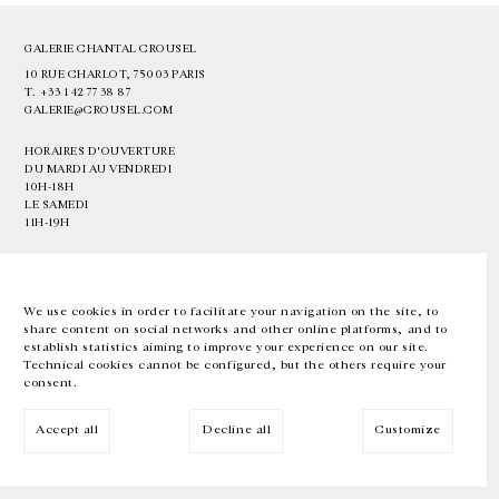
GALERIE CHANTAL CROUSEL
10 RUE CHARLOT, 75003 PARIS
T.
+33 1 42 77 38 87
GALERIE@CROUSEL.COM
HORAIRES D'OUVERTURE
DU MARDI AU VENDREDI
10H-18H
LE SAMEDI
11H-19H
LES ESPACES DE LA GALERIE SERONT FERMÉS À PARTIR DU 23 JUILLET
JUSQU'AU 4 SEPTEMBRE INCLUS
We use cookies in order to facilitate your navigation on the site, to
share content on social networks and other online platforms, and to
Facebook
Instagram
EN
FR
中文
establish statistics aiming to improve your experience on our site.
Technical cookies cannot be configured, but the others require your
consent.
Inscrivez-vous à notre newsletter
Accept all
Decline all
Customize
© Galerie Chantal Crousel 2026
Mentions légales
Cookies