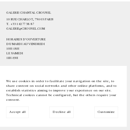
GALERIE CHANTAL CROUSEL
10 RUE CHARLOT, 75003 PARIS
T.
+33 1 42 77 38 87
GALERIE@CROUSEL.COM
HORAIRES D'OUVERTURE
DU MARDI AU VENDREDI
10H-18H
LE SAMEDI
11H-19H
LES ESPACES DE LA GALERIE SERONT FERMÉS À PARTIR DU 23 JUILLET
JUSQU'AU 4 SEPTEMBRE INCLUS
We use cookies in order to facilitate your navigation on the site, to
share content on social networks and other online platforms, and to
Facebook
Instagram
EN
FR
中文
establish statistics aiming to improve your experience on our site.
Technical cookies cannot be configured, but the others require your
consent.
Inscrivez-vous à notre newsletter
Accept all
Decline all
Customize
© Galerie Chantal Crousel 2026
Mentions légales
Cookies