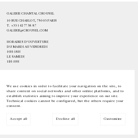
GALERIE CHANTAL CROUSEL
10 RUE CHARLOT, 75003 PARIS
T.
+33 1 42 77 38 87
GALERIE@CROUSEL.COM
HORAIRES D'OUVERTURE
DU MARDI AU VENDREDI
10H-18H
LE SAMEDI
11H-19H
LES ESPACES DE LA GALERIE SERONT FERMÉS À PARTIR DU 23 JUILLET
JUSQU'AU 4 SEPTEMBRE INCLUS
We use cookies in order to facilitate your navigation on the site, to
share content on social networks and other online platforms, and to
Facebook
Instagram
EN
FR
中文
establish statistics aiming to improve your experience on our site.
Technical cookies cannot be configured, but the others require your
consent.
Inscrivez-vous à notre newsletter
Accept all
Decline all
Customize
© Galerie Chantal Crousel 2026
Mentions légales
Cookies