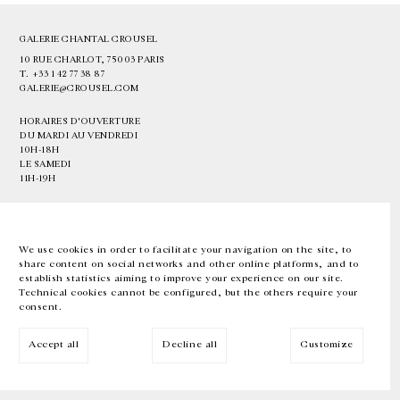
GALERIE CHANTAL CROUSEL
10 RUE CHARLOT, 75003 PARIS
T.
+33 1 42 77 38 87
GALERIE@CROUSEL.COM
HORAIRES D'OUVERTURE
DU MARDI AU VENDREDI
10H-18H
LE SAMEDI
11H-19H
LES ESPACES DE LA GALERIE SERONT FERMÉS À PARTIR DU 23 JUILLET
JUSQU'AU 4 SEPTEMBRE INCLUS
We use cookies in order to facilitate your navigation on the site, to
share content on social networks and other online platforms, and to
Facebook
Instagram
EN
FR
中文
establish statistics aiming to improve your experience on our site.
Technical cookies cannot be configured, but the others require your
consent.
Inscrivez-vous à notre newsletter
Accept all
Decline all
Customize
© Galerie Chantal Crousel 2026
Mentions légales
Cookies