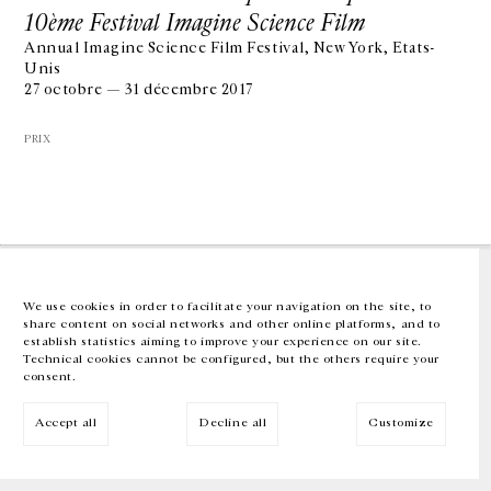
10ème Festival Imagine Science Film
Annual Imagine Science Film Festival, New York, Etats-
GALERIE CHANTAL CROUSEL
Unis
10 RUE CHARLOT, 75003 PARIS
27 octobre — 31 décembre 2017
T.
+33 1 42 77 38 87
GALERIE@CROUSEL.COM
PRIX
HORAIRES D'OUVERTURE
DU MARDI AU VENDREDI
10H-18H
LE SAMEDI
11H-19H
LES ESPACES DE LA GALERIE SERONT FERMÉS À PARTIR DU 23 JUILLET
JUSQU'AU 4 SEPTEMBRE INCLUS
We use cookies in order to facilitate your navigation on the site, to
share content on social networks and other online platforms, and to
Facebook
Instagram
EN
FR
中文
establish statistics aiming to improve your experience on our site.
Technical cookies cannot be configured, but the others require your
consent.
Inscrivez-vous à notre newsletter
Accept all
Decline all
Customize
© Galerie Chantal Crousel 2026
Mentions légales
Cookies