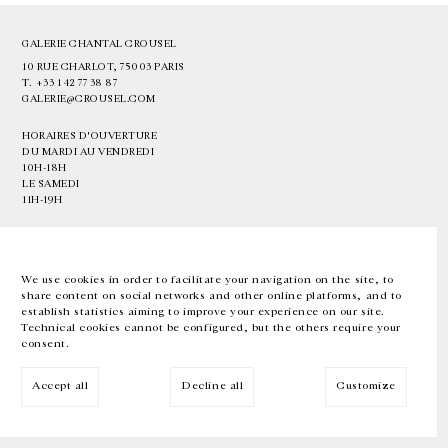
GALERIE CHANTAL CROUSEL
10 RUE CHARLOT, 75003 PARIS
T.
+33 1 42 77 38 87
GALERIE@CROUSEL.COM
HORAIRES D'OUVERTURE
DU MARDI AU VENDREDI
10H-18H
LE SAMEDI
11H-19H
LES ESPACES DE LA GALERIE SERONT FERMÉS À PARTIR DU 23 JUILLET
JUSQU'AU 4 SEPTEMBRE INCLUS
We use cookies in order to facilitate your navigation on the site, to
share content on social networks and other online platforms, and to
Facebook
Instagram
EN
FR
中文
establish statistics aiming to improve your experience on our site.
Technical cookies cannot be configured, but the others require your
consent.
Inscrivez-vous à notre newsletter
Accept all
Decline all
Customize
© Galerie Chantal Crousel 2026
Mentions légales
Cookies