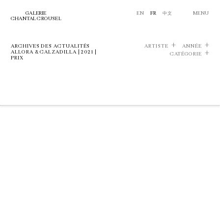
GALERIE
EN
FR
中文
MENU
CHANTAL CROUSEL
ARCHIVES DES ACTUALITÉS
ARTISTE
ANNÉE
ALLORA & CALZADILLA | 2021 |
CATÉGORIE
PRIX