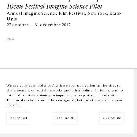
10ème Festival Imagine Science Film
Annual Imagine Science Film Festival, New York, Etats-
GALERIE CHANTAL CROUSEL
Unis
10 RUE CHARLOT, 75003 PARIS
27 octobre — 31 décembre 2017
T.
+33 1 42 77 38 87
GALERIE@CROUSEL.COM
PRIX
HORAIRES D'OUVERTURE
DU MARDI AU VENDREDI
10H-18H
LE SAMEDI
11H-19H
LES ESPACES DE LA GALERIE SERONT FERMÉS À PARTIR DU 23 JUILLET
JUSQU'AU 4 SEPTEMBRE INCLUS
We use cookies in order to facilitate your navigation on the site, to
share content on social networks and other online platforms, and to
Facebook
Instagram
EN
FR
中文
establish statistics aiming to improve your experience on our site.
Technical cookies cannot be configured, but the others require your
consent.
Inscrivez-vous à notre newsletter
Accept all
Decline all
Customize
© Galerie Chantal Crousel 2026
Mentions légales
Cookies