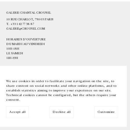
GALERIE CHANTAL CROUSEL
10 RUE CHARLOT, 75003 PARIS
T.
+33 1 42 77 38 87
GALERIE@CROUSEL.COM
HORAIRES D'OUVERTURE
DU MARDI AU VENDREDI
10H-18H
LE SAMEDI
11H-19H
LES ESPACES DE LA GALERIE SERONT FERMÉS À PARTIR DU 23 JUILLET
JUSQU'AU 4 SEPTEMBRE INCLUS
We use cookies in order to facilitate your navigation on the site, to
share content on social networks and other online platforms, and to
Facebook
Instagram
EN
FR
中文
establish statistics aiming to improve your experience on our site.
Technical cookies cannot be configured, but the others require your
consent.
Inscrivez-vous à notre newsletter
Accept all
Decline all
Customize
© Galerie Chantal Crousel 2026
Mentions légales
Cookies