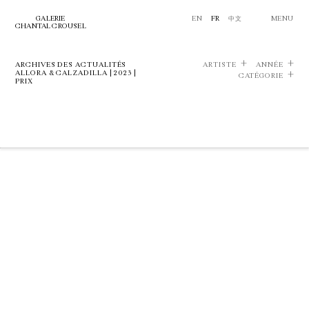
GALERIE
EN
FR
中文
MENU
CHANTAL CROUSEL
ARCHIVES DES ACTUALITÉS
ARTISTE
ANNÉE
ALLORA & CALZADILLA | 2023 |
CATÉGORIE
PRIX