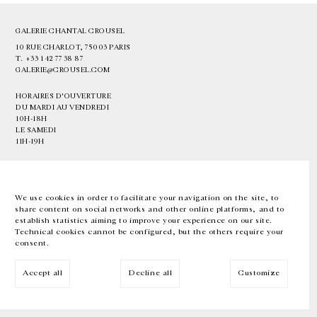
GALERIE CHANTAL CROUSEL
10 RUE CHARLOT, 75003 PARIS
T.
+33 1 42 77 38 87
GALERIE@CROUSEL.COM
HORAIRES D'OUVERTURE
DU MARDI AU VENDREDI
10H-18H
LE SAMEDI
11H-19H
LES ESPACES DE LA GALERIE SERONT FERMÉS À PARTIR DU 23 JUILLET
JUSQU'AU 4 SEPTEMBRE INCLUS
We use cookies in order to facilitate your navigation on the site, to
share content on social networks and other online platforms, and to
Facebook
Instagram
EN
FR
中文
establish statistics aiming to improve your experience on our site.
Technical cookies cannot be configured, but the others require your
consent.
Inscrivez-vous à notre newsletter
Accept all
Decline all
Customize
© Galerie Chantal Crousel 2026
Mentions légales
Cookies