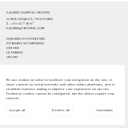
GALERIE CHANTAL CROUSEL
10 RUE CHARLOT, 75003 PARIS
T.
+33 1 42 77 38 87
GALERIE@CROUSEL.COM
HORAIRES D'OUVERTURE
DU MARDI AU VENDREDI
10H-18H
LE SAMEDI
11H-19H
LES ESPACES DE LA GALERIE SERONT FERMÉS À PARTIR DU 23 JUILLET
JUSQU'AU 4 SEPTEMBRE INCLUS
We use cookies in order to facilitate your navigation on the site, to
share content on social networks and other online platforms, and to
Facebook
Instagram
EN
FR
中文
establish statistics aiming to improve your experience on our site.
Technical cookies cannot be configured, but the others require your
consent.
Inscrivez-vous à notre newsletter
Accept all
Decline all
Customize
© Galerie Chantal Crousel 2026
Mentions légales
Cookies