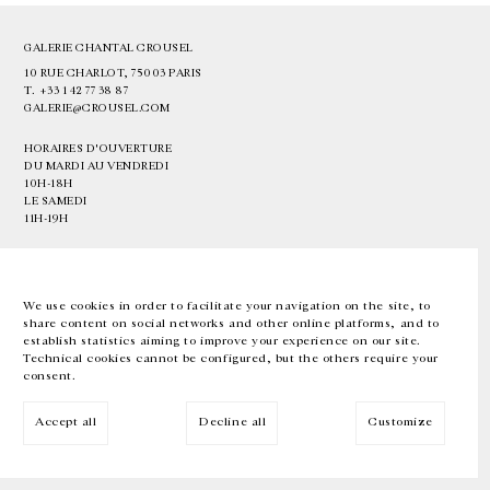
GALERIE CHANTAL CROUSEL
10 RUE CHARLOT, 75003 PARIS
T.
+33 1 42 77 38 87
GALERIE@CROUSEL.COM
HORAIRES D'OUVERTURE
DU MARDI AU VENDREDI
10H-18H
LE SAMEDI
11H-19H
LES ESPACES DE LA GALERIE SERONT FERMÉS À PARTIR DU 23 JUILLET
JUSQU'AU 4 SEPTEMBRE INCLUS
We use cookies in order to facilitate your navigation on the site, to
share content on social networks and other online platforms, and to
Facebook
Instagram
EN
FR
中文
establish statistics aiming to improve your experience on our site.
Technical cookies cannot be configured, but the others require your
consent.
Inscrivez-vous à notre newsletter
Accept all
Decline all
Customize
© Galerie Chantal Crousel 2026
Mentions légales
Cookies