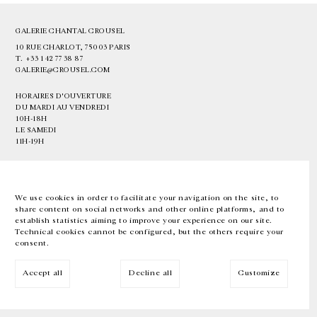
GALERIE CHANTAL CROUSEL
10 RUE CHARLOT, 75003 PARIS
T.
+33 1 42 77 38 87
GALERIE@CROUSEL.COM
HORAIRES D'OUVERTURE
DU MARDI AU VENDREDI
10H-18H
LE SAMEDI
11H-19H
LES ESPACES DE LA GALERIE SERONT FERMÉS À PARTIR DU 23 JUILLET
JUSQU'AU 4 SEPTEMBRE INCLUS
We use cookies in order to facilitate your navigation on the site, to
share content on social networks and other online platforms, and to
Facebook
Instagram
EN
FR
中文
establish statistics aiming to improve your experience on our site.
Technical cookies cannot be configured, but the others require your
consent.
Inscrivez-vous à notre newsletter
Accept all
Decline all
Customize
© Galerie Chantal Crousel 2026
Mentions légales
Cookies