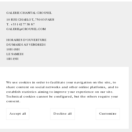
GALERIE CHANTAL CROUSEL
10 RUE CHARLOT, 75003 PARIS
T.
+33 1 42 77 38 87
GALERIE@CROUSEL.COM
HORAIRES D'OUVERTURE
DU MARDI AU VENDREDI
10H-18H
LE SAMEDI
11H-19H
LES ESPACES DE LA GALERIE SERONT FERMÉS À PARTIR DU 23 JUILLET
JUSQU'AU 4 SEPTEMBRE INCLUS
We use cookies in order to facilitate your navigation on the site, to
share content on social networks and other online platforms, and to
Facebook
Instagram
EN
FR
中文
establish statistics aiming to improve your experience on our site.
Technical cookies cannot be configured, but the others require your
consent.
Inscrivez-vous à notre newsletter
Accept all
Decline all
Customize
© Galerie Chantal Crousel 2026
Mentions légales
Cookies