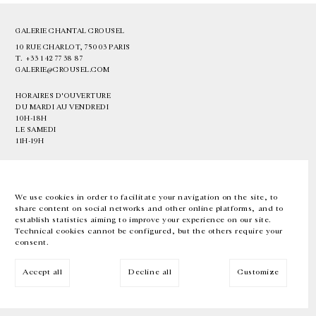
GALERIE CHANTAL CROUSEL
10 RUE CHARLOT, 75003 PARIS
T.
+33 1 42 77 38 87
GALERIE@CROUSEL.COM
HORAIRES D'OUVERTURE
DU MARDI AU VENDREDI
10H-18H
LE SAMEDI
11H-19H
LES ESPACES DE LA GALERIE SERONT FERMÉS À PARTIR DU 23 JUILLET
JUSQU'AU 4 SEPTEMBRE INCLUS
We use cookies in order to facilitate your navigation on the site, to
share content on social networks and other online platforms, and to
Facebook
Instagram
EN
FR
中文
establish statistics aiming to improve your experience on our site.
Technical cookies cannot be configured, but the others require your
consent.
Inscrivez-vous à notre newsletter
Accept all
Decline all
Customize
© Galerie Chantal Crousel 2026
Mentions légales
Cookies