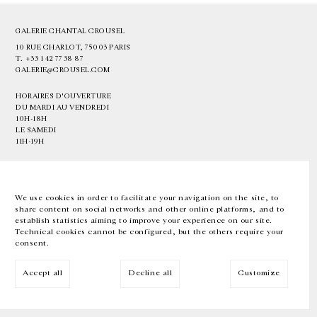
GALERIE CHANTAL CROUSEL
10 RUE CHARLOT, 75003 PARIS
T.
+33 1 42 77 38 87
GALERIE@CROUSEL.COM
HORAIRES D'OUVERTURE
DU MARDI AU VENDREDI
10H-18H
LE SAMEDI
11H-19H
LES ESPACES DE LA GALERIE SERONT FERMÉS À PARTIR DU 23 JUILLET
JUSQU'AU 4 SEPTEMBRE INCLUS
We use cookies in order to facilitate your navigation on the site, to
share content on social networks and other online platforms, and to
Facebook
Instagram
EN
FR
中文
establish statistics aiming to improve your experience on our site.
Technical cookies cannot be configured, but the others require your
consent.
Inscrivez-vous à notre newsletter
Accept all
Decline all
Customize
© Galerie Chantal Crousel 2026
Mentions légales
Cookies