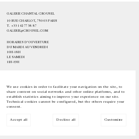
GALERIE CHANTAL CROUSEL
10 RUE CHARLOT, 75003 PARIS
T.
+33 1 42 77 38 87
GALERIE@CROUSEL.COM
HORAIRES D'OUVERTURE
DU MARDI AU VENDREDI
10H-18H
LE SAMEDI
11H-19H
LES ESPACES DE LA GALERIE SERONT FERMÉS À PARTIR DU 23 JUILLET
JUSQU'AU 4 SEPTEMBRE INCLUS
We use cookies in order to facilitate your navigation on the site, to
share content on social networks and other online platforms, and to
Facebook
Instagram
EN
FR
中文
establish statistics aiming to improve your experience on our site.
Technical cookies cannot be configured, but the others require your
consent.
Inscrivez-vous à notre newsletter
Accept all
Decline all
Customize
© Galerie Chantal Crousel 2026
Mentions légales
Cookies