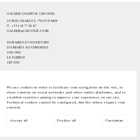
GALERIE CHANTAL CROUSEL
10 RUE CHARLOT, 75003 PARIS
T.
+33 1 42 77 38 87
GALERIE@CROUSEL.COM
HORAIRES D'OUVERTURE
DU MARDI AU VENDREDI
10H-18H
LE SAMEDI
11H-19H
LES ESPACES DE LA GALERIE SERONT FERMÉS À PARTIR DU 23 JUILLET
JUSQU'AU 4 SEPTEMBRE INCLUS
We use cookies in order to facilitate your navigation on the site, to
share content on social networks and other online platforms, and to
Facebook
Instagram
EN
FR
中文
establish statistics aiming to improve your experience on our site.
Technical cookies cannot be configured, but the others require your
consent.
Inscrivez-vous à notre newsletter
Accept all
Decline all
Customize
© Galerie Chantal Crousel 2026
Mentions légales
Cookies