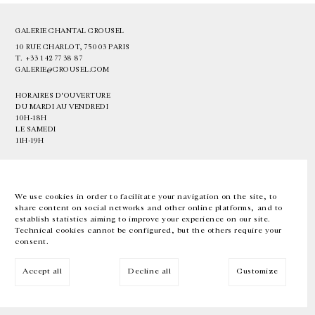
GALERIE CHANTAL CROUSEL
10 RUE CHARLOT, 75003 PARIS
T.
+33 1 42 77 38 87
GALERIE@CROUSEL.COM
HORAIRES D'OUVERTURE
DU MARDI AU VENDREDI
10H-18H
LE SAMEDI
11H-19H
LES ESPACES DE LA GALERIE SERONT FERMÉS À PARTIR DU 23 JUILLET
JUSQU'AU 4 SEPTEMBRE INCLUS
We use cookies in order to facilitate your navigation on the site, to
share content on social networks and other online platforms, and to
Facebook
Instagram
EN
FR
中文
establish statistics aiming to improve your experience on our site.
Technical cookies cannot be configured, but the others require your
consent.
Inscrivez-vous à notre newsletter
Accept all
Decline all
Customize
© Galerie Chantal Crousel 2026
Mentions légales
Cookies