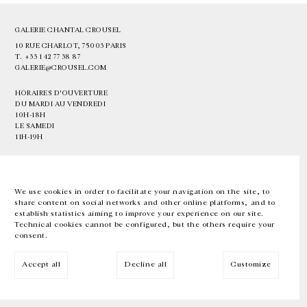
GALERIE CHANTAL CROUSEL
10 RUE CHARLOT, 75003 PARIS
T.
+33 1 42 77 38 87
GALERIE@CROUSEL.COM
HORAIRES D'OUVERTURE
DU MARDI AU VENDREDI
10H-18H
LE SAMEDI
11H-19H
LES ESPACES DE LA GALERIE SERONT FERMÉS À PARTIR DU 23 JUILLET
JUSQU'AU 4 SEPTEMBRE INCLUS
We use cookies in order to facilitate your navigation on the site, to
share content on social networks and other online platforms, and to
Facebook
Instagram
EN
FR
中文
establish statistics aiming to improve your experience on our site.
Technical cookies cannot be configured, but the others require your
consent.
Inscrivez-vous à notre newsletter
Accept all
Decline all
Customize
© Galerie Chantal Crousel 2026
Mentions légales
Cookies