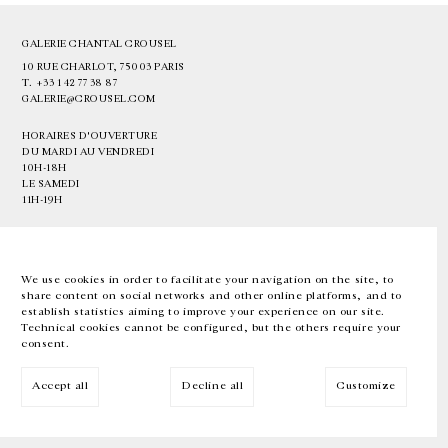
GALERIE CHANTAL CROUSEL
10 RUE CHARLOT, 75003 PARIS
T.
+33 1 42 77 38 87
GALERIE@CROUSEL.COM
HORAIRES D'OUVERTURE
DU MARDI AU VENDREDI
10H-18H
LE SAMEDI
11H-19H
LES ESPACES DE LA GALERIE SERONT FERMÉS À PARTIR DU 23 JUILLET
JUSQU'AU 4 SEPTEMBRE INCLUS
We use cookies in order to facilitate your navigation on the site, to
share content on social networks and other online platforms, and to
Facebook
Instagram
EN
FR
中文
establish statistics aiming to improve your experience on our site.
Technical cookies cannot be configured, but the others require your
consent.
Inscrivez-vous à notre newsletter
Accept all
Decline all
Customize
© Galerie Chantal Crousel 2026
Mentions légales
Cookies