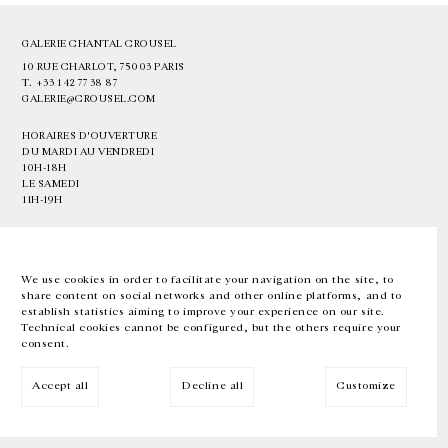
GALERIE CHANTAL CROUSEL
10 RUE CHARLOT, 75003 PARIS
T.
+33 1 42 77 38 87
GALERIE@CROUSEL.COM
HORAIRES D'OUVERTURE
DU MARDI AU VENDREDI
10H-18H
LE SAMEDI
11H-19H
LES ESPACES DE LA GALERIE SERONT FERMÉS À PARTIR DU 23 JUILLET
JUSQU'AU 4 SEPTEMBRE INCLUS
We use cookies in order to facilitate your navigation on the site, to
share content on social networks and other online platforms, and to
Facebook
Instagram
EN
FR
中文
establish statistics aiming to improve your experience on our site.
Technical cookies cannot be configured, but the others require your
consent.
Inscrivez-vous à notre newsletter
Accept all
Decline all
Customize
© Galerie Chantal Crousel 2026
Mentions légales
Cookies