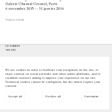
Galerie Chantal Crousel, Paris
6 novembre 2015 — 31 janvier 2016
GALERIE CHANTAL CROUSEL
10 RUE CHARLOT, 75003 PARIS
PUBLICATION
T.
+33 1 42 77 38 87
GALERIE@CROUSEL.COM
HORAIRES D'OUVERTURE
DU MARDI AU VENDREDI
10H-18H
LE SAMEDI
11H-19H
LES ESPACES DE LA GALERIE SERONT FERMÉS À PARTIR DU 23 JUILLET
JUSQU'AU 4 SEPTEMBRE INCLUS
We use cookies in order to facilitate your navigation on the site, to
share content on social networks and other online platforms, and to
Facebook
Instagram
EN
FR
中文
establish statistics aiming to improve your experience on our site.
Technical cookies cannot be configured, but the others require your
consent.
Inscrivez-vous à notre newsletter
Accept all
Decline all
Customize
© Galerie Chantal Crousel 2026
Mentions légales
Cookies