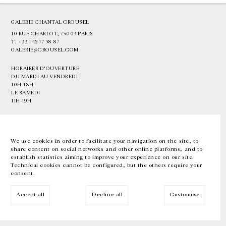
GALERIE CHANTAL CROUSEL
10 RUE CHARLOT, 75003 PARIS
T.
+33 1 42 77 38 87
GALERIE@CROUSEL.COM
HORAIRES D'OUVERTURE
DU MARDI AU VENDREDI
10H-18H
LE SAMEDI
11H-19H
LES ESPACES DE LA GALERIE SERONT FERMÉS À PARTIR DU 23 JUILLET
JUSQU'AU 4 SEPTEMBRE INCLUS
We use cookies in order to facilitate your navigation on the site, to
share content on social networks and other online platforms, and to
Facebook
Instagram
EN
FR
中文
establish statistics aiming to improve your experience on our site.
Technical cookies cannot be configured, but the others require your
consent.
Inscrivez-vous à notre newsletter
Accept all
Decline all
Customize
© Galerie Chantal Crousel 2026
Mentions légales
Cookies