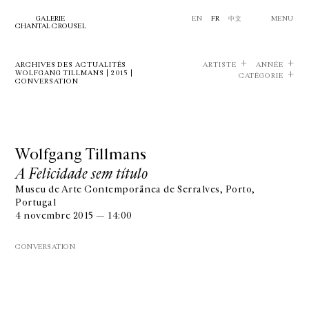
GALERIE
EN
FR
中文
MENU
CHANTAL CROUSEL
ARCHIVES DES ACTUALITÉS
ARTISTE
ANNÉE
WOLFGANG TILLMANS | 2015 |
CATÉGORIE
CONVERSATION
Wolfgang Tillmans
A Felicidade sem título
Museu de Arte Contemporãnea de Serralves, Porto,
Portugal
4 novembre 2015 — 14:00
CONVERSATION