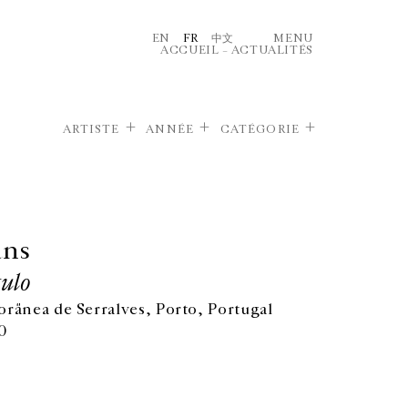
EN
FR
中文
MENU
ACCUEIL
–
ACTUALITÉS
ARTISTE
ANNÉE
CATÉGORIE
ans
tulo
ãnea de Serralves, Porto, Portugal
0