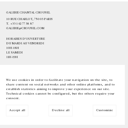
GALERIE CHANTAL CROUSEL
10 RUE CHARLOT, 75003 PARIS
T.
+33 1 42 77 38 87
GALERIE@CROUSEL.COM
HORAIRES D'OUVERTURE
DU MARDI AU VENDREDI
10H-18H
LE SAMEDI
11H-19H
LES ESPACES DE LA GALERIE SERONT FERMÉS À PARTIR DU 23 JUILLET
JUSQU'AU 4 SEPTEMBRE INCLUS
We use cookies in order to facilitate your navigation on the site, to
share content on social networks and other online platforms, and to
Facebook
Instagram
EN
FR
中文
establish statistics aiming to improve your experience on our site.
Technical cookies cannot be configured, but the others require your
consent.
Inscrivez-vous à notre newsletter
Accept all
Decline all
Customize
© Galerie Chantal Crousel 2026
Mentions légales
Cookies