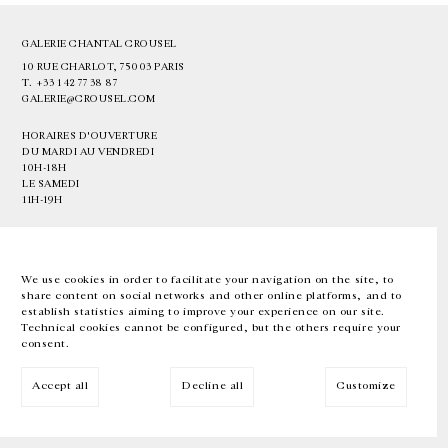
GALERIE CHANTAL CROUSEL
10 RUE CHARLOT, 75003 PARIS
T.
+33 1 42 77 38 87
GALERIE@CROUSEL.COM
HORAIRES D'OUVERTURE
DU MARDI AU VENDREDI
10H-18H
LE SAMEDI
11H-19H
LES ESPACES DE LA GALERIE SERONT FERMÉS À PARTIR DU 23 JUILLET
JUSQU'AU 4 SEPTEMBRE INCLUS
We use cookies in order to facilitate your navigation on the site, to
share content on social networks and other online platforms, and to
Facebook
Instagram
EN
FR
中文
establish statistics aiming to improve your experience on our site.
Technical cookies cannot be configured, but the others require your
consent.
Inscrivez-vous à notre newsletter
Accept all
Decline all
Customize
© Galerie Chantal Crousel 2026
Mentions légales
Cookies