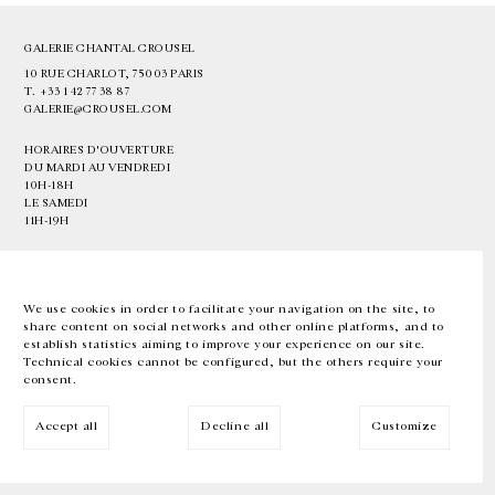
GALERIE CHANTAL CROUSEL
10 RUE CHARLOT, 75003 PARIS
T.
+33 1 42 77 38 87
GALERIE@CROUSEL.COM
HORAIRES D'OUVERTURE
DU MARDI AU VENDREDI
10H-18H
LE SAMEDI
11H-19H
LES ESPACES DE LA GALERIE SERONT FERMÉS À PARTIR DU 23 JUILLET
JUSQU'AU 4 SEPTEMBRE INCLUS
We use cookies in order to facilitate your navigation on the site, to
share content on social networks and other online platforms, and to
Facebook
Instagram
EN
FR
中文
establish statistics aiming to improve your experience on our site.
Technical cookies cannot be configured, but the others require your
consent.
Inscrivez-vous à notre newsletter
Accept all
Decline all
Customize
© Galerie Chantal Crousel 2026
Mentions légales
Cookies