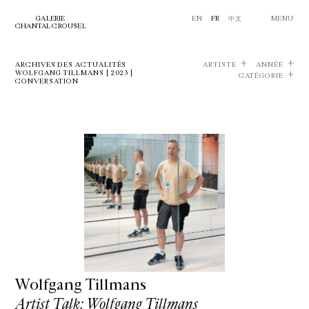
GALERIE
EN
FR
中文
MENU
CHANTAL CROUSEL
ARCHIVES DES ACTUALITÉS
ARTISTE
ANNÉE
WOLFGANG TILLMANS | 2023 |
CATÉGORIE
CONVERSATION
Wolfgang Tillmans
Artist Talk: Wolfgang Tillmans