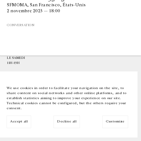
SFMOMA, San Francisco, États-Unis
2 novembre 2023 — 18:00
GALERIE CHANTAL CROUSEL
10 RUE CHARLOT, 75003 PARIS
CONVERSATION
T.
+33 1 42 77 38 87
GALERIE@CROUSEL.COM
HORAIRES D'OUVERTURE
DU MARDI AU VENDREDI
10H-18H
LE SAMEDI
11H-19H
LES ESPACES DE LA GALERIE SERONT FERMÉS À PARTIR DU 23 JUILLET
JUSQU'AU 4 SEPTEMBRE INCLUS
We use cookies in order to facilitate your navigation on the site, to
share content on social networks and other online platforms, and to
Facebook
Instagram
EN
FR
中文
establish statistics aiming to improve your experience on our site.
Technical cookies cannot be configured, but the others require your
consent.
Inscrivez-vous à notre newsletter
Accept all
Decline all
Customize
© Galerie Chantal Crousel 2026
Mentions légales
Cookies