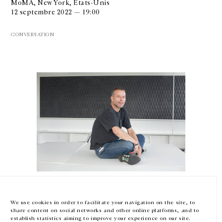
MoMA, New York, États-Unis
12 septembre 2022 — 19:00
CONVERSATION
GALERIE CHANTAL CROUSEL
10 RUE CHARLOT, 75003 PARIS
T.
+33 1 42 77 38 87
GALERIE@CROUSEL.COM
HORAIRES D'OUVERTURE
DU MARDI AU VENDREDI
10H-18H
LE SAMEDI
11H-19H
Wolfgang Tillmans
LES ESPACES DE LA GALERIE SERONT FERMÉS À PARTIR DU 23 JUILLET
JUSQU'AU 4 SEPTEMBRE INCLUS
Mon Berlin
We use cookies in order to facilitate your navigation on the site, to
Centre Pompidou, Paris, France
share content on social networks and other online platforms, and to
23 juin 2022 — 19:00
Facebook
Instagram
EN
FR
中文
establish statistics aiming to improve your experience on our site.