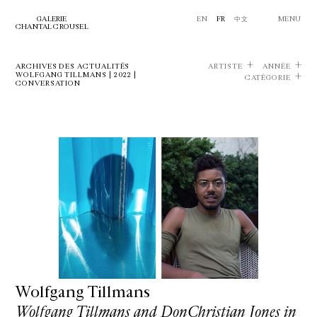
GALERIE
EN
FR
中文
MENU
CHANTAL CROUSEL
ARCHIVES DES ACTUALITÉS
ARTISTE
ANNÉE
WOLFGANG TILLMANS | 2022 |
CATÉGORIE
CONVERSATION
Wolfgang Tillmans
Wolfgang Tillmans and DonChristian Jones in