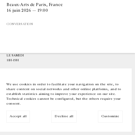
Beaux-Arts de Paris, France
16 juin 2026 — 19:00
GALERIE CHANTAL CROUSEL
10 RUE CHARLOT, 75003 PARIS
CONVERSATION
T.
+33 1 42 77 38 87
GALERIE@CROUSEL.COM
HORAIRES D'OUVERTURE
DU MARDI AU VENDREDI
10H-18H
LE SAMEDI
11H-19H
LES ESPACES DE LA GALERIE SERONT FERMÉS À PARTIR DU 23 JUILLET
JUSQU'AU 4 SEPTEMBRE INCLUS
We use cookies in order to facilitate your navigation on the site, to
share content on social networks and other online platforms, and to
Facebook
Instagram
EN
FR
中文
establish statistics aiming to improve your experience on our site.
Technical cookies cannot be configured, but the others require your
consent.
Inscrivez-vous à notre newsletter
Accept all
Decline all
Customize
© Galerie Chantal Crousel 2026
Mentions légales
Cookies