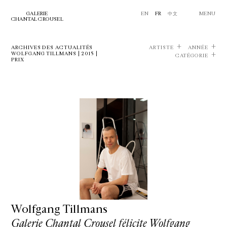
GALERIE
EN
FR
中文
MENU
CHANTAL CROUSEL
ARCHIVES DES ACTUALITÉS
ARTISTE
ANNÉE
WOLFGANG TILLMANS | 2015 |
CATÉGORIE
PRIX
Wolfgang Tillmans
Galerie Chantal Crousel félicite Wolfgang