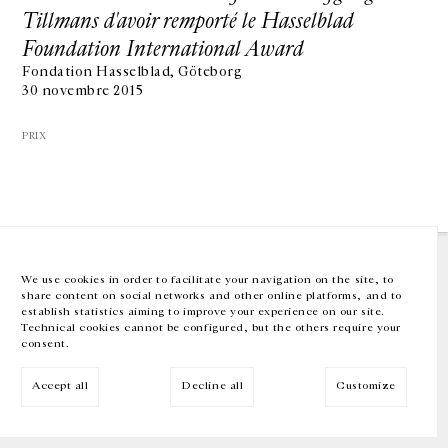
Tillmans d'avoir remporté le Hasselblad
Foundation International Award
GALERIE CHANTAL CROUSEL
10 RUE CHARLOT, 75003 PARIS
Fondation Hasselblad, Göteborg
T.
+33 1 42 77 38 87
30 novembre 2015
GALERIE@CROUSEL.COM
HORAIRES D'OUVERTURE
PRIX
DU MARDI AU VENDREDI
10H-18H
LE SAMEDI
11H-19H
LES ESPACES DE LA GALERIE SERONT FERMÉS À PARTIR DU 23 JUILLET
JUSQU'AU 4 SEPTEMBRE INCLUS
We use cookies in order to facilitate your navigation on the site, to
share content on social networks and other online platforms, and to
Facebook
Instagram
EN
FR
中文
establish statistics aiming to improve your experience on our site.
Technical cookies cannot be configured, but the others require your
consent.
Inscrivez-vous à notre newsletter
Accept all
Decline all
Customize
© Galerie Chantal Crousel 2026
Mentions légales
Cookies