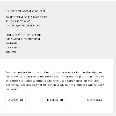
GALERIE CHANTAL CROUSEL
10 RUE CHARLOT, 75003 PARIS
T.
+33 1 42 77 38 87
GALERIE@CROUSEL.COM
HORAIRES D'OUVERTURE
DU MARDI AU VENDREDI
10H-18H
LE SAMEDI
11H-19H
LES ESPACES DE LA GALERIE SERONT FERMÉS À PARTIR DU 23 JUILLET
JUSQU'AU 4 SEPTEMBRE INCLUS
We use cookies in order to facilitate your navigation on the site, to
share content on social networks and other online platforms, and to
Facebook
Instagram
EN
FR
中文
establish statistics aiming to improve your experience on our site.
Technical cookies cannot be configured, but the others require your
consent.
Inscrivez-vous à notre newsletter
Accept all
Decline all
Customize
© Galerie Chantal Crousel 2026
Mentions légales
Cookies