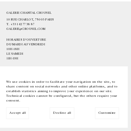
GALERIE CHANTAL CROUSEL
10 RUE CHARLOT, 75003 PARIS
T.
+33 1 42 77 38 87
GALERIE@CROUSEL.COM
HORAIRES D'OUVERTURE
DU MARDI AU VENDREDI
10H-18H
LE SAMEDI
11H-19H
LES ESPACES DE LA GALERIE SERONT FERMÉS À PARTIR DU 23 JUILLET
JUSQU'AU 4 SEPTEMBRE INCLUS
We use cookies in order to facilitate your navigation on the site, to
share content on social networks and other online platforms, and to
Facebook
Instagram
EN
FR
中文
establish statistics aiming to improve your experience on our site.
Technical cookies cannot be configured, but the others require your
consent.
Inscrivez-vous à notre newsletter
Accept all
Decline all
Customize
© Galerie Chantal Crousel 2026
Mentions légales
Cookies