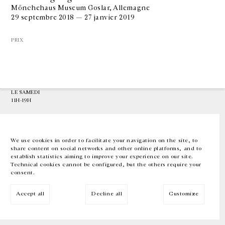
Mönchehaus Museum Goslar, Allemagne
29 septembre 2018 — 27 janvier 2019
GALERIE CHANTAL CROUSEL
10 RUE CHARLOT, 75003 PARIS
PRIX
T.
+33 1 42 77 38 87
GALERIE@CROUSEL.COM
HORAIRES D'OUVERTURE
DU MARDI AU VENDREDI
10H-18H
LE SAMEDI
11H-19H
LES ESPACES DE LA GALERIE SERONT FERMÉS À PARTIR DU 23 JUILLET
JUSQU'AU 4 SEPTEMBRE INCLUS
We use cookies in order to facilitate your navigation on the site, to
share content on social networks and other online platforms, and to
Facebook
Instagram
EN
FR
中文
establish statistics aiming to improve your experience on our site.
Technical cookies cannot be configured, but the others require your
consent.
Inscrivez-vous à notre newsletter
Accept all
Decline all
Customize
© Galerie Chantal Crousel 2026
Mentions légales
Cookies