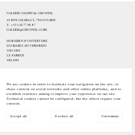
GALERIE CHANTAL CROUSEL
10 RUE CHARLOT, 75003 PARIS
T.
+33 1 42 77 38 87
GALERIE@CROUSEL.COM
HORAIRES D'OUVERTURE
DU MARDI AU VENDREDI
10H-18H
LE SAMEDI
11H-19H
LES ESPACES DE LA GALERIE SERONT FERMÉS À PARTIR DU 23 JUILLET
JUSQU'AU 4 SEPTEMBRE INCLUS
We use cookies in order to facilitate your navigation on the site, to
share content on social networks and other online platforms, and to
Facebook
Instagram
EN
FR
中文
establish statistics aiming to improve your experience on our site.
Technical cookies cannot be configured, but the others require your
consent.
Inscrivez-vous à notre newsletter
Accept all
Decline all
Customize
© Galerie Chantal Crousel 2026
Mentions légales
Cookies