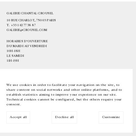
GALERIE CHANTAL CROUSEL
10 RUE CHARLOT, 75003 PARIS
T.
+33 1 42 77 38 87
GALERIE@CROUSEL.COM
HORAIRES D'OUVERTURE
DU MARDI AU VENDREDI
10H-18H
LE SAMEDI
11H-19H
LES ESPACES DE LA GALERIE SERONT FERMÉS À PARTIR DU 23 JUILLET
JUSQU'AU 4 SEPTEMBRE INCLUS
We use cookies in order to facilitate your navigation on the site, to
share content on social networks and other online platforms, and to
Facebook
Instagram
EN
FR
中文
establish statistics aiming to improve your experience on our site.
Technical cookies cannot be configured, but the others require your
consent.
Inscrivez-vous à notre newsletter
Accept all
Decline all
Customize
© Galerie Chantal Crousel 2026
Mentions légales
Cookies