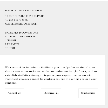
GALERIE CHANTAL CROUSEL
10 RUE CHARLOT, 75003 PARIS
T.
+33 1 42 77 38 87
GALERIE@CROUSEL.COM
HORAIRES D'OUVERTURE
DU MARDI AU VENDREDI
10H-18H
LE SAMEDI
11H-19H
LES ESPACES DE LA GALERIE SERONT FERMÉS À PARTIR DU 23 JUILLET
JUSQU'AU 4 SEPTEMBRE INCLUS
We use cookies in order to facilitate your navigation on the site, to
share content on social networks and other online platforms, and to
Facebook
Instagram
EN
FR
中文
establish statistics aiming to improve your experience on our site.
Technical cookies cannot be configured, but the others require your
consent.
Inscrivez-vous à notre newsletter
Accept all
Decline all
Customize
© Galerie Chantal Crousel 2026
Mentions légales
Cookies