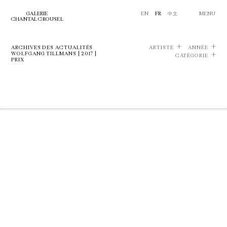
GALERIE
EN
FR
中文
MENU
CHANTAL CROUSEL
ARCHIVES DES ACTUALITÉS
ARTISTE
ANNÉE
WOLFGANG TILLMANS | 2017 |
CATÉGORIE
PRIX