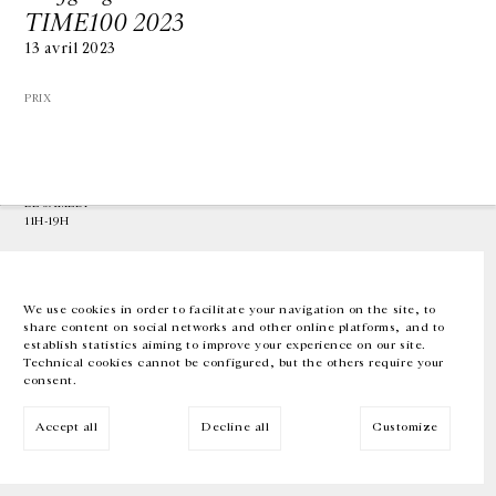
TIME100 2023
13 avril 2023
GALERIE CHANTAL CROUSEL
10 RUE CHARLOT, 75003 PARIS
T.
+33 1 42 77 38 87
PRIX
GALERIE@CROUSEL.COM
HORAIRES D'OUVERTURE
DU MARDI AU VENDREDI
10H-18H
LE SAMEDI
11H-19H
LES ESPACES DE LA GALERIE SERONT FERMÉS À PARTIR DU 23 JUILLET
JUSQU'AU 4 SEPTEMBRE INCLUS
We use cookies in order to facilitate your navigation on the site, to
share content on social networks and other online platforms, and to
Facebook
Instagram
EN
FR
中文
establish statistics aiming to improve your experience on our site.
Technical cookies cannot be configured, but the others require your
consent.
Inscrivez-vous à notre newsletter
Accept all
Decline all
Customize
© Galerie Chantal Crousel 2026
Mentions légales
Cookies