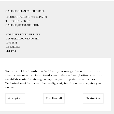
GALERIE CHANTAL CROUSEL
10 RUE CHARLOT, 75003 PARIS
T.
+33 1 42 77 38 87
GALERIE@CROUSEL.COM
HORAIRES D'OUVERTURE
DU MARDI AU VENDREDI
10H-18H
LE SAMEDI
11H-19H
LES ESPACES DE LA GALERIE SERONT FERMÉS À PARTIR DU 23 JUILLET
JUSQU'AU 4 SEPTEMBRE INCLUS
We use cookies in order to facilitate your navigation on the site, to
share content on social networks and other online platforms, and to
Facebook
Instagram
EN
FR
中文
establish statistics aiming to improve your experience on our site.
Technical cookies cannot be configured, but the others require your
consent.
Inscrivez-vous à notre newsletter
Accept all
Decline all
Customize
© Galerie Chantal Crousel 2026
Mentions légales
Cookies