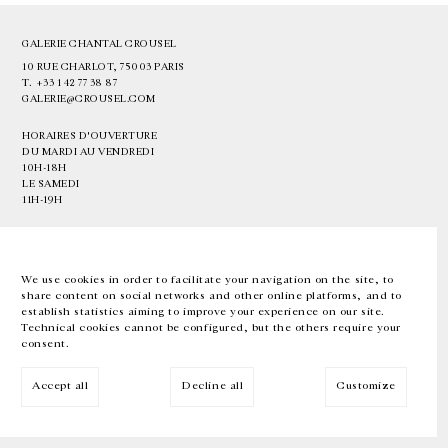
GALERIE CHANTAL CROUSEL
10 RUE CHARLOT, 75003 PARIS
T.
+33 1 42 77 38 87
GALERIE@CROUSEL.COM
HORAIRES D'OUVERTURE
DU MARDI AU VENDREDI
10H-18H
LE SAMEDI
11H-19H
LES ESPACES DE LA GALERIE SERONT FERMÉS À PARTIR DU 23 JUILLET
JUSQU'AU 4 SEPTEMBRE INCLUS
We use cookies in order to facilitate your navigation on the site, to
share content on social networks and other online platforms, and to
Facebook
Instagram
EN
FR
中文
establish statistics aiming to improve your experience on our site.
Technical cookies cannot be configured, but the others require your
consent.
Inscrivez-vous à notre newsletter
Accept all
Decline all
Customize
© Galerie Chantal Crousel 2026
Mentions légales
Cookies