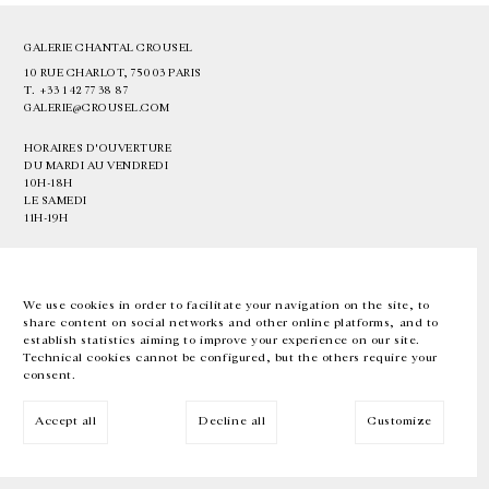
GALERIE CHANTAL CROUSEL
10 RUE CHARLOT, 75003 PARIS
T.
+33 1 42 77 38 87
GALERIE@CROUSEL.COM
HORAIRES D'OUVERTURE
DU MARDI AU VENDREDI
10H-18H
LE SAMEDI
11H-19H
LES ESPACES DE LA GALERIE SERONT FERMÉS À PARTIR DU 23 JUILLET
JUSQU'AU 4 SEPTEMBRE INCLUS
We use cookies in order to facilitate your navigation on the site, to
share content on social networks and other online platforms, and to
Facebook
Instagram
EN
FR
中文
establish statistics aiming to improve your experience on our site.
Technical cookies cannot be configured, but the others require your
consent.
Inscrivez-vous à notre newsletter
Accept all
Decline all
Customize
© Galerie Chantal Crousel 2026
Mentions légales
Cookies