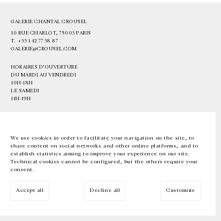
GALERIE CHANTAL CROUSEL
10 RUE CHARLOT, 75003 PARIS
T.
+33 1 42 77 38 87
GALERIE@CROUSEL.COM
HORAIRES D'OUVERTURE
DU MARDI AU VENDREDI
10H-18H
LE SAMEDI
11H-19H
LES ESPACES DE LA GALERIE SERONT FERMÉS À PARTIR DU 23 JUILLET
JUSQU'AU 4 SEPTEMBRE INCLUS
We use cookies in order to facilitate your navigation on the site, to
share content on social networks and other online platforms, and to
Facebook
Instagram
EN
FR
中文
establish statistics aiming to improve your experience on our site.
Technical cookies cannot be configured, but the others require your
consent.
Inscrivez-vous à notre newsletter
Accept all
Decline all
Customize
© Galerie Chantal Crousel 2026
Mentions légales
Cookies