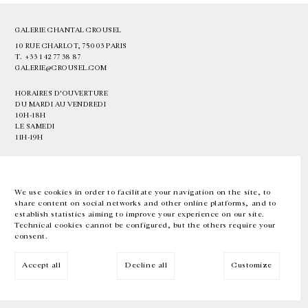
GALERIE CHANTAL CROUSEL
10 RUE CHARLOT, 75003 PARIS
T.
+33 1 42 77 38 87
GALERIE@CROUSEL.COM
HORAIRES D'OUVERTURE
DU MARDI AU VENDREDI
10H-18H
LE SAMEDI
11H-19H
LES ESPACES DE LA GALERIE SERONT FERMÉS À PARTIR DU 23 JUILLET
JUSQU'AU 4 SEPTEMBRE INCLUS
We use cookies in order to facilitate your navigation on the site, to
share content on social networks and other online platforms, and to
Facebook
Instagram
EN
FR
中文
establish statistics aiming to improve your experience on our site.
Technical cookies cannot be configured, but the others require your
consent.
Inscrivez-vous à notre newsletter
Accept all
Decline all
Customize
© Galerie Chantal Crousel 2026
Mentions légales
Cookies