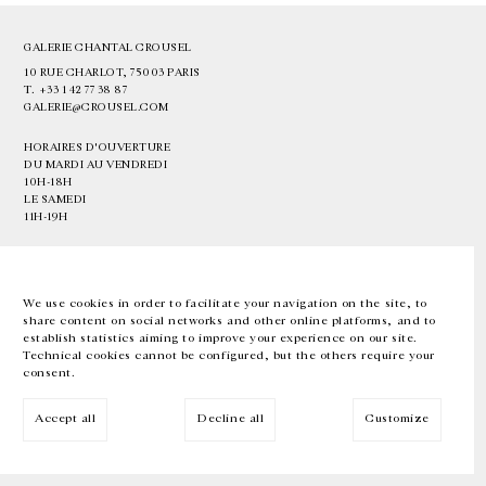
GALERIE CHANTAL CROUSEL
10 RUE CHARLOT, 75003 PARIS
T.
+33 1 42 77 38 87
GALERIE@CROUSEL.COM
HORAIRES D'OUVERTURE
DU MARDI AU VENDREDI
10H-18H
LE SAMEDI
11H-19H
LES ESPACES DE LA GALERIE SERONT FERMÉS À PARTIR DU 23 JUILLET
JUSQU'AU 4 SEPTEMBRE INCLUS
We use cookies in order to facilitate your navigation on the site, to
share content on social networks and other online platforms, and to
Facebook
Instagram
EN
FR
中文
establish statistics aiming to improve your experience on our site.
Technical cookies cannot be configured, but the others require your
consent.
Inscrivez-vous à notre newsletter
Accept all
Decline all
Customize
© Galerie Chantal Crousel 2026
Mentions légales
Cookies