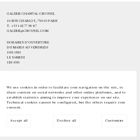
GALERIE CHANTAL CROUSEL
10 RUE CHARLOT, 75003 PARIS
T.
+33 1 42 77 38 87
GALERIE@CROUSEL.COM
HORAIRES D'OUVERTURE
DU MARDI AU VENDREDI
10H-18H
LE SAMEDI
11H-19H
LES ESPACES DE LA GALERIE SERONT FERMÉS À PARTIR DU 23 JUILLET
JUSQU'AU 4 SEPTEMBRE INCLUS
We use cookies in order to facilitate your navigation on the site, to
share content on social networks and other online platforms, and to
Facebook
Instagram
EN
FR
中文
establish statistics aiming to improve your experience on our site.
Technical cookies cannot be configured, but the others require your
consent.
Inscrivez-vous à notre newsletter
Accept all
Decline all
Customize
© Galerie Chantal Crousel 2026
Mentions légales
Cookies