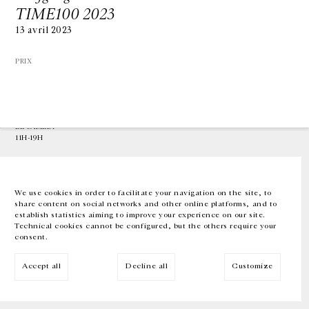
TIME100 2023
13 avril 2023
GALERIE CHANTAL CROUSEL
10 RUE CHARLOT, 75003 PARIS
T.
+33 1 42 77 38 87
PRIX
GALERIE@CROUSEL.COM
HORAIRES D'OUVERTURE
DU MARDI AU VENDREDI
10H-18H
LE SAMEDI
11H-19H
LES ESPACES DE LA GALERIE SERONT FERMÉS À PARTIR DU 23 JUILLET
JUSQU'AU 4 SEPTEMBRE INCLUS
We use cookies in order to facilitate your navigation on the site, to
share content on social networks and other online platforms, and to
Facebook
Instagram
EN
FR
中文
establish statistics aiming to improve your experience on our site.
Technical cookies cannot be configured, but the others require your
consent.
Inscrivez-vous à notre newsletter
Accept all
Decline all
Customize
© Galerie Chantal Crousel 2026
Mentions légales
Cookies